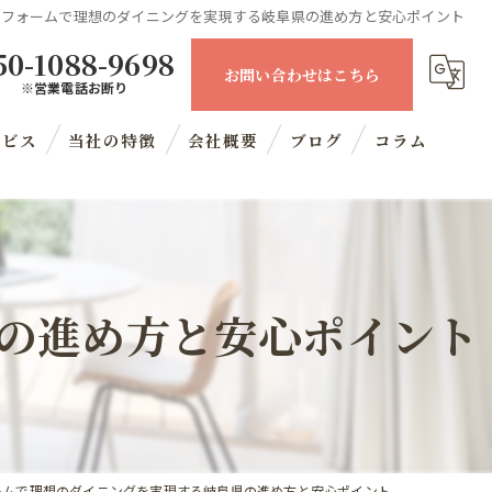
リフォームで理想のダイニングを実現する岐阜県の進め方と安心ポイント
50-1088-9698
お問い合わせはこちら
※営業電話お断り
ービス
当社の特徴
会社概要
ブログ
コラム
住宅
内装工事
の進め方と安心ポイント
マンション
リノベーション
水回り
ームで理想のダイニングを実現する岐阜県の進め方と安心ポイント