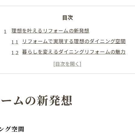
目次
理想を叶えるリフォームの新発想
リフォームで実現する理想のダイニング空間
暮らしを変えるダイニングリフォームの魅力
リフォームで叶える快適な家事導線の工夫
ダイニングリフォーム成功のための発想転換
岐阜県で重視すべきリフォームのポイント
ダイニング改装で暮らし豊かにする秘訣
ォームの新発想
リフォームで日常が快適になる理由
ダイニング改装が暮らしを豊かにするポイント
家族の団らんを生むリフォームアイデア
ング空間