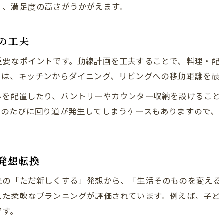
岐阜県のリフォーム実例から学ぶ成功法
く、満足度の高さがうかがえます。
使いやすさを追求したリフォーム手順
ダイニングリフォームの進め方と手順解説
の工夫
リフォームで重視するべき使いやすさの要点
重要なポイントです。動線計画を工夫することで、料理・
ダイニング改装の失敗しない段取りとは
では、キッチンからダイニング、リビングへの移動距離を
リフォーム会社との打ち合わせのコツ
ルを配置したり、パントリーやカウンター収納を設けるこ
岐阜県で満足できるリフォーム計画の立て方
事のたびに回り道が発生してしまうケースもありますので
家事導線改善に最適なダイニングリフォーム
お問い合わせはこちら
お問い合わせはこちら
リフォームで家事導線を効率化する方法
ダイニングとキッチンの動線改善リフォーム
発想転換
家事が楽になるダイニング改装の秘訣
来の「ただ新しくする」発想から、「生活そのものを変え
リフォームで収納力を高めるアイデア
えた柔軟なプランニングが評価されています。例えば、子
岐阜県で人気のリフォーム事例を紹介
です。