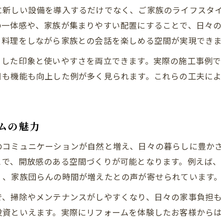
リフォーム後に実感する生活の変化
に新しい設備を導入するだけでなく、ご家族のライフスタ
暮らしやすさを追求したダイニングリフォーム
の一体感や、家族が集まりやすい配置にすることで、日々
住まいの心地よさを高めるダイニング術
、料理をしながら家族との会話を楽しめる空間が実現でき
リフォームで叶える心地よいダイニング空間
とした印象と使いやすさを両立できます。実際の施工事例
ダイニングリフォームが快適さを生む理由
目も機能も向上した例が多く見られます。これらの工夫に
住まいに合わせたリフォームのアイデア集
暮らしにフィットするダイニング改装のコツ
リフォームで実現する癒やしの空間づくり
ムの魅力
間取り変更で実感するリフォーム効果
のコミュニケーションが自然と増え、日々の暮らしに豊か
リフォームで間取り変更するメリット
とで、開放感のある空間づくりが可能となります。例えば
ダイニングリフォームで広がる家族の時間
く、家族団らんの時間が増えたとの声が寄せられています
快適な動線を生む間取り変更のポイント
で、掃除やメンテナンスがしやすくなり、日々の家事負担
リフォーム時に注意すべき間取りの工夫
投資といえます。実際にリフォームを体験したお客様から