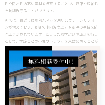
性や防水性の高い素材を使用することで、愛車や収納物
を長期間守ることができます。
例えば、最近では断熱パネルを用いたガレージリフォー
ムが増えており、夏場の車内温度上昇や冬場の凍結を防
ぐ工夫がされています。こうした素材選びや設計を行う
ことで、季節ごとの不便やトラブルを未然に防ぐことが
可能です。
また、岐阜県では台風や強風のリスクも無視できませ
ん。屋根やシャッター部分の補強、排水設備の見直しも
リフォーム時に検討したい要素です。これにより、安心
して長く利用できるガレージ空間が実現します。
地域特性を活かしたガレージリフォーム術
岐阜県の住宅街や郊外では、敷地の広さや景観との調和