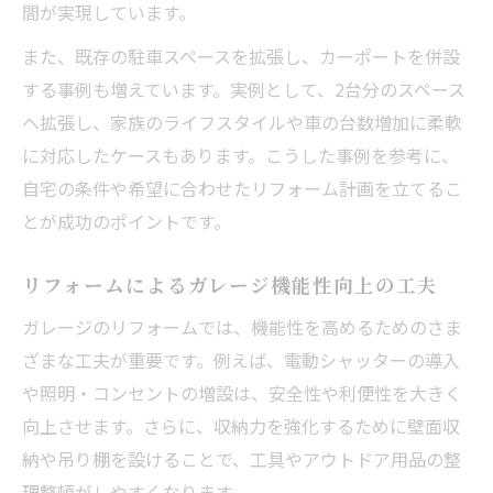
間が実現しています。
リフォームで耐震性を向上させるポイント
趣味も楽しめるリフォーム事例を紹介
また、既存の駐車スペースを拡張し、カーポートを併設
する事例も増えています。実例として、2台分のスペース
趣味空間としてのガレージリフォーム活用
へ拡張し、家族のライフスタイルや車の台数増加に柔軟
法
に対応したケースもあります。こうした事例を参考に、
リフォームでガレージを多目的スペースに
自宅の条件や希望に合わせたリフォーム計画を立てるこ
趣味を楽しむためのリフォーム事例集
とが成功のポイントです。
リフォームで作る快適な趣味スペースの工
夫
リフォームによるガレージ機能性向上の工夫
家族で楽しむリフォームガレージの特徴
ガレージのリフォームでは、機能性を高めるためのさま
ガレージ拡張を考えたリフォーム提案
ざまな工夫が重要です。例えば、電動シャッターの導入
増車に対応するガレージ拡張リフォーム術
や照明・コンセントの増設は、安全性や利便性を大きく
スペースを有効活用するリフォームの設計
向上させます。さらに、収納力を強化するために壁面収
法
納や吊り棚を設けることで、工具やアウトドア用品の整
駐車場拡張時のリフォームポイント解説
理整頓がしやすくなります。