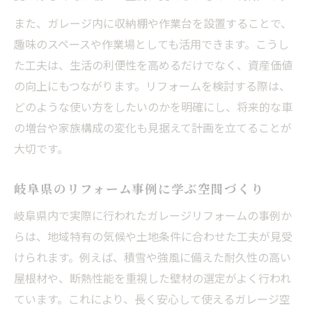
また、ガレージ内に収納棚や作業台を設置することで、
岐阜県の気候に合うリフォームのポイント
趣味のスペースや作業場としても活用できます。こうし
地域特性を活かしたガレージリフォーム術
た工夫は、生活の利便性を高めるだけでなく、資産価値
岐阜県で選ばれる施工事例の特徴とは
の向上にもつながります。リフォームを検討する際は、
リフォームで安心安全なガレージを実現
どのような使い方をしたいのかを明確にし、将来的な車
ガレージ改修を成功に導くリフォーム提案
の増台や家族構成の変化も見据えて計画を立てることが
耐久性を高めるリフォームの秘訣とは
大切です。
リフォームでガレージの耐久性を強化する
方法
岐阜県のリフォーム事例に学ぶ空間づくり
劣化対策に役立つリフォーム素材選びのコ
岐阜県内で実際に行われたガレージリフォームの事例か
ツ
らは、地域特有の気候や土地条件に合わせた工夫が見受
長く使えるガレージを目指すリフォーム技
けられます。例えば、積雪や強風に備えた耐久性の高い
術
屋根材や、断熱性能を重視した壁材の選定がよく行われ
ています。これにより、長く安心して使えるガレージ空
屋根補強や防水に強いリフォーム実践法