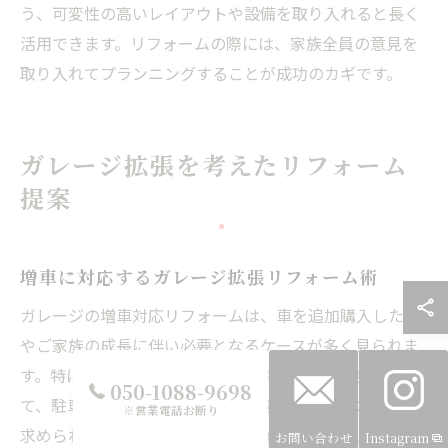
う、可変性の高いレイアウトや設備を取り入れると長く
活用できます。リフォームの際には、家族全員の意見を
取り入れてプランニングすることが成功のカギです。
ガレージ拡張を考えたリフォーム
提案
増車に対応するガレージ拡張リフォーム術
ガレージの増車対応リフォームは、車を追加購入した際
やご家族の成長に伴い必要となるケースが多く見られま
す。特に岐阜県では、敷地の広さや周辺環境に合わせ
050-1088-9698
て、駐車スペースの拡張や屋根付きガレージへの変更が
※営業電話お断り
求められることが多いです。リフォーム時には、既存の
お問い合わせ
Instagram