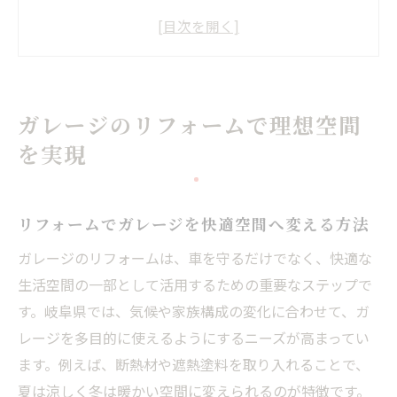
岐阜県のリフォーム事例に学ぶ空間づくり
リフォームによるガレージ機能性向上の工
夫
理想のガレージリフォーム計画の進め方
ガレージのリフォームで理想空間
リフォームで叶える使いやすいガレージ設
を実現
計
リフォームを活かした快適ガレージ作り
快適性を追求するリフォームの具体策
リフォームでガレージを快適空間へ変える方法
リフォームでガレージの断熱性を向上させ
ガレージのリフォームは、車を守るだけでなく、快適な
る
生活空間の一部として活用するための重要なステップで
リフォーム活用で収納力が高まるガレージ
す。岐阜県では、気候や家族構成の変化に合わせて、ガ
家族構成を考慮したリフォーム設計の工夫
レージを多目的に使えるようにするニーズが高まってい
ます。例えば、断熱材や遮熱塗料を取り入れることで、
ガレージリフォームで使い勝手をアップ
夏は涼しく冬は暖かい空間に変えられるのが特徴です。
岐阜県で叶えるガレージ改修のコツ