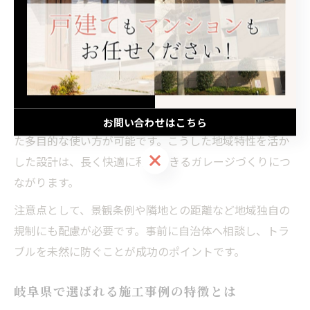
を意識したガレージリフォームが求められます。例え
ば、周囲の家並みに合わせた外観デザインや、地元産の
素材を活用した施工が好まれています。これにより、地
域に溶け込む美しい仕上がりが実現します。
また、家庭菜園や物置スペースとガレージを一体化させ
るリフォーム事例も増えており、生活スタイルに合わせ
お問い合わせはこちら
た多目的な使い方が可能です。こうした地域特性を活か
お問い合わせはこちら
した設計は、長く快適に利用できるガレージづくりにつ
ながります。
注意点として、景観条例や隣地との距離など地域独自の
規制にも配慮が必要です。事前に自治体へ相談し、トラ
ブルを未然に防ぐことが成功のポイントです。
岐阜県で選ばれる施工事例の特徴とは