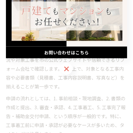
は、制度改正への迅速な対応と豊富な事例を活かし、お
客様の住まい改善をトータルでサポートしています。
岐阜市 補助金 住宅の申請方法とコツ
岐阜市で住宅リフォーム補助金を申請する際は、事前の
準備と正確な手続きが重要です。まず、補助金の公募状
お問い合わせはこちら
況や対象工事を市の公式ウェブサイトや信頼できるリフ
お問い合わせはこちら
ォーム会社で確認します。その上で、対象となる工事内
容や必要書類（見積書、工事内容説明書、写真など）を
揃えることが第一歩です。
申請の流れとしては、1. 事前相談・現地調査、2. 書類の
作成と提出、3. 審査・承認、4. 工事着工、5. 工事完了報
告・補助金交付申請、という順序が一般的です。特に、
工事着工前に申請・承認が必要なケースが多いため、タ