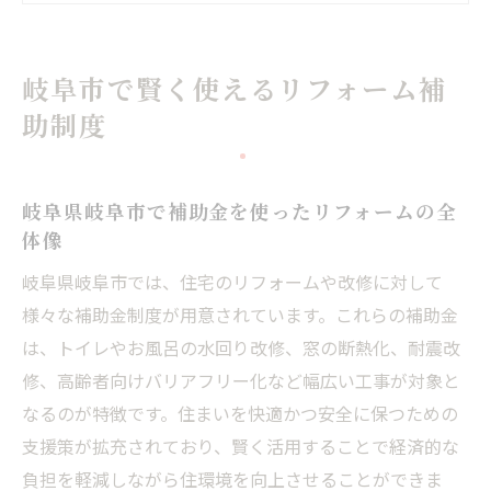
岐阜市補助金一覧を活かした賢いリフォー
ム方法
岐阜市で賢く使えるリフォーム補
補助金を使ったリフォームの申請ポイント
助制度
解説
補助金を利用した住まい改善のメリットと
流れ
岐阜県岐阜市で補助金を使ったリフォームの全
最新の岐阜県リフォーム補助金事情解説
体像
岐阜県 リフォーム補助金の最新情報を解説
岐阜県岐阜市では、住宅のリフォームや改修に対して
2026年の補助金動向も見据えた活用術のポ
様々な補助金制度が用意されています。これらの補助金
イント
は、トイレやお風呂の水回り改修、窓の断熱化、耐震改
岐阜県岐阜市で補助金を使ったリフォーム
修、高齢者向けバリアフリー化など幅広い工事が対象と
の注意点
なるのが特徴です。住まいを快適かつ安全に保つための
支援策が拡充されており、賢く活用することで経済的な
制度変更に強い株式会社H＆Kホーミーズの
負担を軽減しながら住環境を向上させることができま
最新サポート