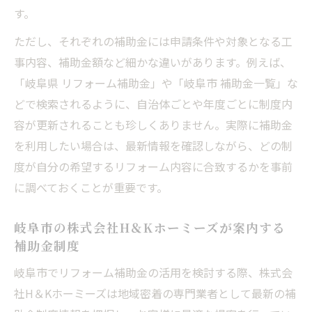
す。
岐阜市 補助金 住宅の申請方法とコツ
ただし、それぞれの補助金には申請条件や対象となる工
トイレやお風呂の改修を補助金で実現
事内容、補助金額など細かな違いがあります。例えば、
岐阜市 トイレ リフォーム補助金の具体的な
「岐阜県 リフォーム補助金」や「岐阜市 補助金一覧」な
使い方
どで検索されるように、自治体ごとや年度ごとに制度内
お風呂リフォーム補助金 岐阜市の活用ポイ
容が更新されることも珍しくありません。実際に補助金
ント
を利用したい場合は、最新情報を確認しながら、どの制
株式会社H＆Kホーミーズが手掛ける水回り
度が自分の希望するリフォーム内容に合致するかを事前
改修事例
に調べておくことが重要です。
補助金を使った安心のトイレ・浴室リフォ
ーム
岐阜市の株式会社H＆Kホーミーズが案内する
実際に補助金を活かしたリフォーム成功の
補助金制度
秘訣
岐阜市でリフォーム補助金の活用を検討する際、株式会
高齢者住宅の改修に岐阜市の支援を活用
社H＆Kホーミーズは地域密着の専門業者として最新の補
高齢者向けリフォームも岐阜市の補助金対