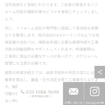
住宅改修など多岐にわたります。ご自身の希望するリフ
ォーム内容が補助対象かどうかを事前にチェックしまし
ょう。
次に、リフォーム会社や専門家に相談して具体的な見積
もりを取得します。株式会社H＆Kホーミーズのような地
域密着の会社では、補助金申請に必要な書類作成や工事
内容の詳細説明もサポートしてくれます。申請書類は、
工事前に提出が必要なケースが多いので、スケジュール
管理にも注意が必要です。
実際の申請手続きでは、岐阜市役所や所定の窓口に必要
書類を提出し、審査・交付決定を経て工事着手となりま
す。補助金活用には期限や予算上限があるため、早めの
050-1088-9698
行動が肝心です。失敗例として、補助金枠が埋まってし
※営業電話お断り
まい申請できなかったケースもあるため、事前の情報収
お問い合わせ
Instagram