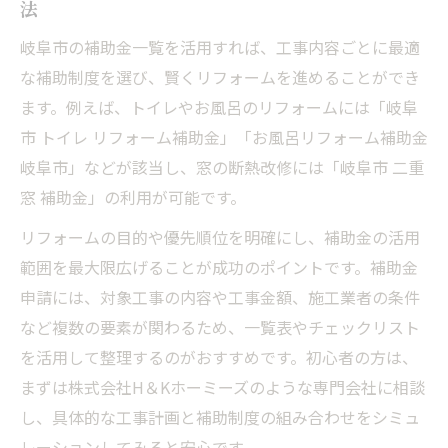
法
見積もりから申請まで一貫対応が強み
岐阜市の補助金一覧を活用すれば、工事内容ごとに最適
補助金を活かした工事内容と相談事例紹介
な補助制度を選び、賢くリフォームを進めることができ
初めての方も安心のリフォーム進行サポー
ます。例えば、トイレやお風呂のリフォームには「岐阜
ト
市 トイレ リフォーム補助金」「お風呂リフォーム補助金
補助金を活かした住まい改善のポイント集
岐阜市」などが該当し、窓の断熱改修には「岐阜市 二重
窓 補助金」の利用が可能です。
岐阜県岐阜市で補助金活用のベストタイミ
ング
リフォームの目的や優先順位を明確にし、補助金の活用
補助金制度を上手に利用する賢い住まい改
範囲を最大限広げることが成功のポイントです。補助金
善術
申請には、対象工事の内容や工事金額、施工業者の条件
など複数の要素が関わるため、一覧表やチェックリスト
リフォーム計画時に押さえるべき申請条件
を活用して整理するのがおすすめです。初心者の方は、
株式会社H＆Kホーミーズによる実践アドバ
まずは株式会社H＆Kホーミーズのような専門会社に相談
イス
し、具体的な工事計画と補助制度の組み合わせをシミュ
制度変更にも対応する情報収集のコツ
レーションしてみると安心です。