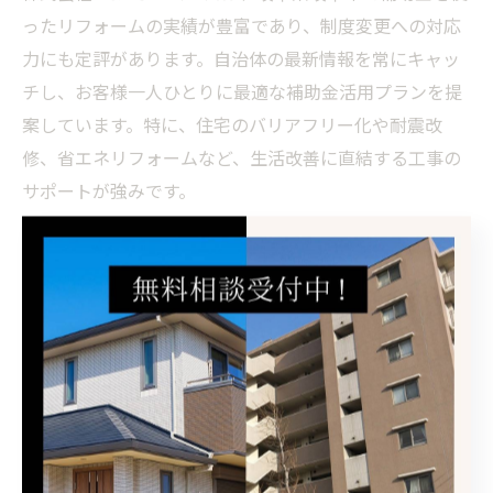
ったリフォームの実績が豊富であり、制度変更への対応
力にも定評があります。自治体の最新情報を常にキャッ
チし、お客様一人ひとりに最適な補助金活用プランを提
案しています。特に、住宅のバリアフリー化や耐震改
修、省エネリフォームなど、生活改善に直結する工事の
サポートが強みです。
例えば、補助金申請のための書類作成代行や、申請時の
注意点、必要な見積もりや写真の取り方など、細かな手
続きも丁寧にサポートします。実際に「自分で申請しよ
うとしたが条件が複雑で諦めかけた」というお客様から
も、「ホーミーズに相談して無事に補助金が受けられ
た」との声が寄せられています。
補助金制度は毎年見直されるため、最新の動向を踏まえ
たアドバイスが重要です。株式会社H＆Kホーミーズで