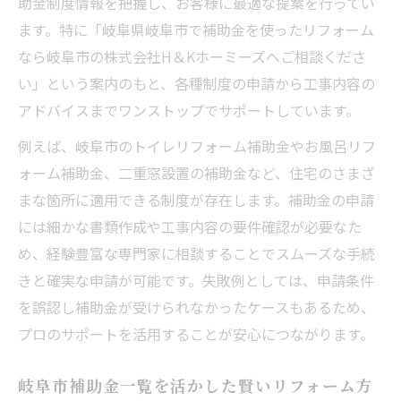
助金制度情報を把握し、お客様に最適な提案を行ってい
象に
ます。特に「岐阜県岐阜市で補助金を使ったリフォーム
なら岐阜市の株式会社H＆Kホーミーズへご相談くださ
段差解消や手すり設置も補助金でお得に実
い」という案内のもと、各種制度の申請から工事内容の
現
アドバイスまでワンストップでサポートしています。
岐阜県岐阜市で補助金を使った安心住宅の
提案
例えば、岐阜市のトイレリフォーム補助金やお風呂リフ
株式会社H＆Kホーミーズが支援する高齢者
ォーム補助金、二重窓設置の補助金など、住宅のさまざ
改修
まな箇所に適用できる制度が存在します。補助金の申請
には細かな書類作成や工事内容の要件確認が必要なた
介護負担軽減を目指す住宅改修のポイント
め、経験豊富な専門家に相談することでスムーズな手続
株式会社H＆Kホーミーズがお手伝いする安心リ
きと確実な申請が可能です。失敗例としては、申請条件
フォーム
を誤認し補助金が受けられなかったケースもあるため、
岐阜県岐阜市で補助金を使ったリフォーム
プロのサポートを活用することが安心につながります。
の流れ
株式会社H＆Kホーミーズの安心サポート体
岐阜市補助金一覧を活かした賢いリフォーム方
制