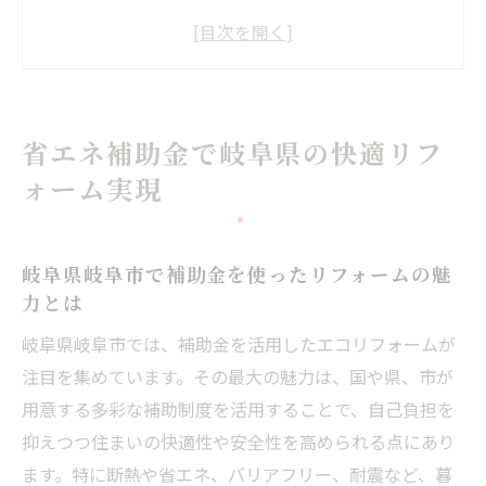
岐阜県 窓補助金を活用した断熱対策の基本
二重窓補助金 岐阜県で冬の寒さを快適に解
消
岐阜市 省エネ 補助金で実現する光熱費削減
省エネ補助金で岐阜県の快適リフ
術
ォーム実現
宅配ボックス 補助金 岐阜を活かした利便性
アップ
岐阜市の補助金を活用した断熱工事の進め方
岐阜県岐阜市で補助金を使ったリフォームの魅
力とは
岐阜市 省エネ 補助金の申請ポイントを徹底
解説
岐阜県岐阜市では、補助金を活用したエコリフォームが
二重窓補助金 岐阜県で断熱性能を最大化す
注目を集めています。その最大の魅力は、国や県、市が
るコツ
用意する多彩な補助制度を活用することで、自己負担を
岐阜県 窓補助金でお得にリフォームを進め
抑えつつ住まいの快適性や安全性を高められる点にあり
る方法
ます。特に断熱や省エネ、バリアフリー、耐震など、暮