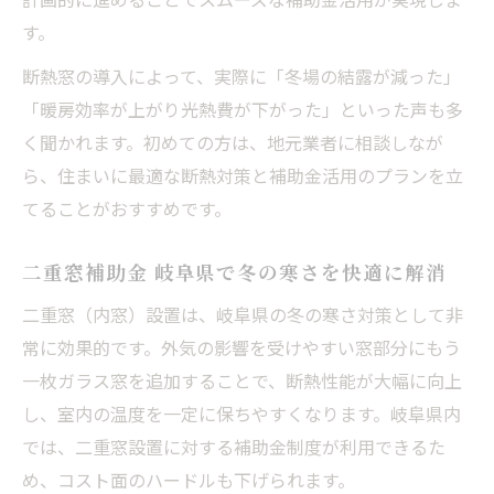
岐阜市 耐震補助金と省エネ補助金の賢い活
す。
用法
断熱窓の導入によって、実際に「冬場の結露が減った」
岐阜県岐阜市で補助金を使った耐震リフォ
「暖房効率が上がり光熱費が下がった」といった声も多
ームの流れ
く聞かれます。初めての方は、地元業者に相談しなが
二重窓補助金 岐阜県で安全と快適を両立す
ら、住まいに最適な断熱対策と補助金活用のプランを立
る工夫
てることがおすすめです。
岐阜県 窓補助金と耐震工事の併用メリット
二重窓補助金 岐阜県で冬の寒さを快適に解消
宅配ボックス 補助金 岐阜の利便性も要注目
二重窓（内窓）設置は、岐阜県の冬の寒さ対策として非
実体験に学ぶ岐阜県の補助金利用と安心リフォ
常に効果的です。外気の影響を受けやすい窓部分にもう
ーム
一枚ガラス窓を追加することで、断熱性能が大幅に向上
岐阜県岐阜市で補助金リフォームを選んだ
し、室内の温度を一定に保ちやすくなります。岐阜県内
理由
では、二重窓設置に対する補助金制度が利用できるた
岐阜県 窓補助金を活かした断熱実例のご紹
め、コスト面のハードルも下げられます。
介