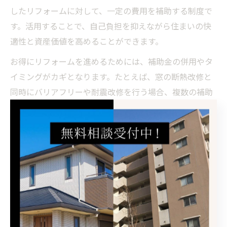
したリフォームに対して、一定の費用を補助する制度で
す。活用することで、自己負担を抑えながら住まいの快
適性と資産価値を高めることができます。
お得にリフォームを進めるためには、補助金の併用やタ
イミングがカギとなります。たとえば、窓の断熱改修と
同時にバリアフリーや耐震改修を行う場合、複数の補助
金を組み合わせて申請できるケースがあります。また、
年度ごとに予算枠が設けられているため、早めの情報収
集と申請準備が重要です。
リフォーム計画の初期段階から、補助金申請に精通した
地元業者へ相談することで、無駄のない手続きと最適な
工事内容の提案が受けられます。岐阜県岐阜市で補助金
を使ったリフォームなら、株式会社H＆Kホーミーズがサ
ポートいたします。