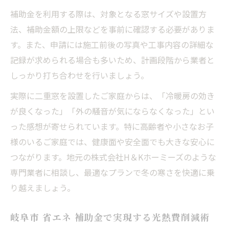
補助金を利用する際は、対象となる窓サイズや設置方
二重窓補助金 岐阜県での体験談と効果
法、補助金額の上限などを事前に確認する必要がありま
岐阜市 バリア フリー 補助の実践的な活用法
す。また、申請には施工前後の写真や工事内容の詳細な
岐阜市 耐震補助金と省エネ改修の実体験か
記録が求められる場合も多いため、計画段階から業者と
ら学ぶ
しっかり打ち合わせを行いましょう。
実際に二重窓を設置したご家庭からは、「冷暖房の効き
が良くなった」「外の騒音が気にならなくなった」とい
った感想が寄せられています。特に高齢者や小さなお子
様のいるご家庭では、健康面や安全面でも大きな安心に
つながります。地元の株式会社H＆Kホーミーズのような
専門業者に相談し、最適なプランで冬の寒さを快適に乗
り越えましょう。
岐阜市 省エネ 補助金で実現する光熱費削減術