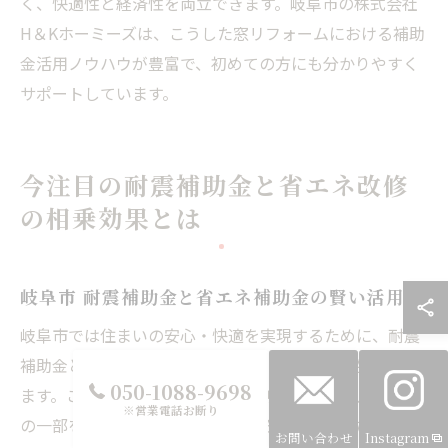
く、快適性と経済性を両立できます。岐阜市の株式会社
H＆Kホーミーズは、こうした窓リフォームにおける補助
金活用ノウハウが豊富で、初めての方にも分かりやすく
サポートしています。
今注目の耐震補助金と省エネ改修
の相乗効果とは
岐阜市 耐震補助金と省エネ補助金の賢い活用法
岐阜市では住まいの安心・快適を実現するために、耐震
補助金と省エネ補助金という2つの制度が用意されてい
050-1088-9698
ます。これらは地震対策や光熱費削減を目的に、工事費
※営業電話お断り
の一部を市が補助してくれる仕組みです。そのため、家
お問い合わせ
Instagram