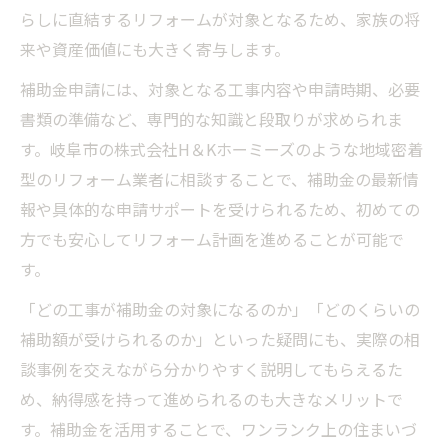
らしに直結するリフォームが対象となるため、家族の将
岐阜県岐阜市で補助金を使った断熱工事の
来や資産価値にも大きく寄与します。
流れ
宅配ボックス 補助金 岐阜の併用メリットも
補助金申請には、対象となる工事内容や申請時期、必要
紹介
書類の準備など、専門的な知識と段取りが求められま
す。岐阜市の株式会社H＆Kホーミーズのような地域密着
バリアフリー改修も叶う最新のエコリフォーム
型のリフォーム業者に相談することで、補助金の最新情
事情
報や具体的な申請サポートを受けられるため、初めての
岐阜市 バリア フリー 補助が叶える安心生活
方でも安心してリフォーム計画を進めることが可能で
岐阜県岐阜市で補助金を使ったバリアフリ
す。
ーリフォーム
「どの工事が補助金の対象になるのか」「どのくらいの
省エネとバリアフリー両立のリフォーム最
補助額が受けられるのか」といった疑問にも、実際の相
新事情
談事例を交えながら分かりやすく説明してもらえるた
二重窓補助金 岐阜県とバリアフリーの相乗
め、納得感を持って進められるのも大きなメリットで
効果
す。補助金を活用することで、ワンランク上の住まいづ
岐阜県 窓補助金で快適な住まいづくりを実