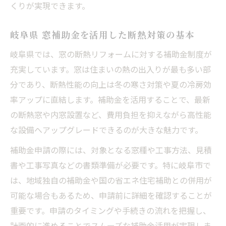
くりが実現できます。
現
補助制度と申請ポイントを押さえたリフォーム
岐阜県 窓補助金を活用した断熱対策の基本
成功術
岐阜県では、窓の断熱リフォームに対する補助金制度が
岐阜県岐阜市で補助金を使ったリフォーム
充実しています。窓は住まいの熱の出入りが最も多い部
の申請手順
分であり、断熱性能の向上は冬の寒さ対策や夏の冷房効
岐阜市 省エネ 補助金申請のミスを防ぐコツ
率アップに直結します。補助金を活用することで、最新
宅配ボックス 補助金 岐阜の活用法も要チェ
の断熱窓や内窓設置など、費用負担を抑えながら高性能
ック
な設備へアップグレードできるのが大きな魅力です。
岐阜市 バリア フリー 補助を上手に利用する
補助金申請の際には、対象となる窓種や工事方法、見積
方法
書や工事写真などの書類準備が必要です。特に岐阜市で
岐阜県 窓補助金でリフォーム費用を賢く抑
は、地域独自の補助金や国の省エネ住宅補助との併用が
える
可能な場合もあるため、申請前に詳細を確認することが
今注目の耐震補助金と省エネ改修の相乗効果と
重要です。申請のタイミングや手続きの流れを把握し、
は
計画的に進めることでスムーズな補助金活用が実現しま