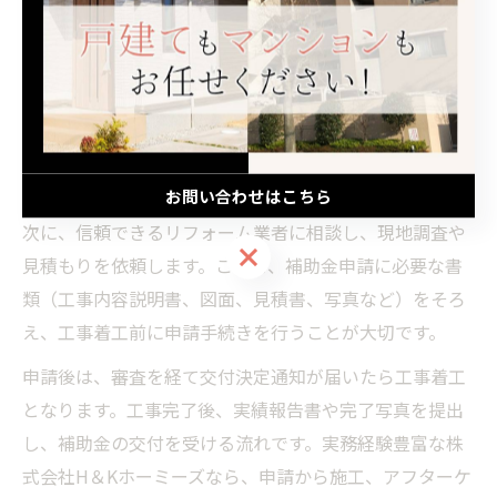
岐阜県岐阜市で補助金を使った断熱工事の流れ
岐阜県岐阜市で補助金を活用した断熱工事を進める際
は、段階ごとの着実な対応が成功のポイントです。最初
に、対象となる補助金の種類と申請条件を調査し、ご自
身の住まいが該当するかを確認します。
お問い合わせはこちら
次に、信頼できるリフォーム業者に相談し、現地調査や
お問い合わせはこちら
見積もりを依頼します。ここで、補助金申請に必要な書
類（工事内容説明書、図面、見積書、写真など）をそろ
え、工事着工前に申請手続きを行うことが大切です。
申請後は、審査を経て交付決定通知が届いたら工事着工
となります。工事完了後、実績報告書や完了写真を提出
し、補助金の交付を受ける流れです。実務経験豊富な株
式会社H＆Kホーミーズなら、申請から施工、アフターケ