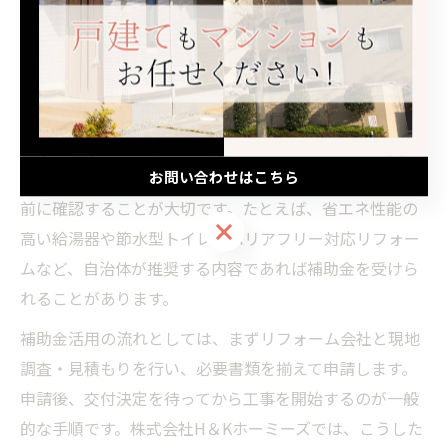
う。
岐阜県岐阜市での水回り設備交換と補助金活用
法
岐阜県岐阜市でキッチンや浴室などの水回り設備を交換
お問い合わせはこちら
する際は、補助金の対象となる工事内容や設備仕様を事
前に確認することが大切です。たとえば、省エネ性能の
お問い合わせはこちら
高い給湯器や節水型トイレ、バリアフリー対応リフォー
ムなど、自治体が推奨する内容であれば補助金を受けら
れることがあります。
補助金活用の流れとしては、まずリフォーム会社と現地
調査・見積もりを行い、必要書類を揃えて申請します。
申請後、交付決定を待ってから工事を開始するのが一般
的な手順です。株式会社H＆Kホーミーズでは、こうした