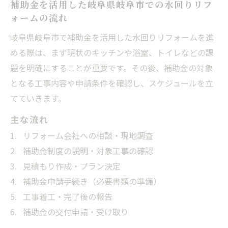
補助金を活用した岐阜県岐阜市での水回りリフ
ェック
ォームの流れ
岐阜県岐阜市で安心して任せるリフォーム
岐阜県岐阜市で補助金を活用した水回りリフォームを進
の選び方
める際は、まず現状のキッチンや浴室、トイレなどの課
岐阜で叶える使いやすいキッチンリフォーム事
題を明確にすることが重要です。その後、補助金の対象
例
となる工事内容や申請条件を確認し、スケジュールを立
岐阜県岐阜市で補助金を使った最新キッチ
てていきます。
ン事例集
主な流れ
株式会社H＆Kホーミーズが手掛けた理想の
リフォーム会社への相談・現地調査
水回り実例
補助金制度の説明・対象工事の確認
補助金を活用した岐阜県岐阜市のリフォー
見積もり作成・プラン決定
ム実績紹介
補助金申請手続き（必要書類の準備）
使いやすさ重視のキッチンリフォーム成功
工事着工・完了後の報告
ポイント
補助金の交付申請・受け取り
岐阜県岐阜市で人気のキッチン改修実例と