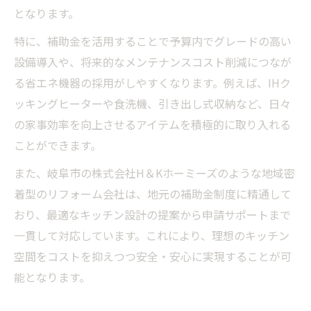
岐阜県岐阜市で叶えるコストパフォーマン
となります。
ス重視の水回り改修
特に、補助金を活用することで予算内でグレードの高い
補助金を使った水回りリフォームのメリッ
設備導入や、将来的なメンテナンスコスト削減につなが
トと注意点
る省エネ機器の採用がしやすくなります。例えば、IHク
岐阜県岐阜市での水回り設備交換と補助金
ッキングヒーターや食洗機、引き出し式収納など、日々
活用法
の家事効率を向上させるアイテムを積極的に取り入れる
ことができます。
補助金利用と安心の岐阜リフォーム成功術
岐阜県岐阜市で補助金を使った安心リフォ
また、岐阜市の株式会社H＆Kホーミーズのような地域密
ームの進め方
着型のリフォーム会社は、地元の補助金制度に精通して
株式会社H＆Kホーミーズが伝える信頼のリ
おり、最適なキッチン設計の提案から申請サポートまで
フォーム事例
一貫して対応しています。これにより、理想のキッチン
空間をコストを抑えつつ安全・安心に実現することが可
補助金を活用した岐阜県岐阜市での安心施
能となります。
工ポイント
リフォーム成功のための補助金申請準備チ