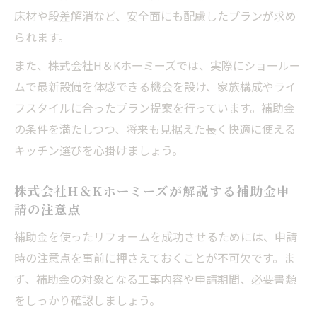
床材や段差解消など、安全面にも配慮したプランが求め
費用を最適化
られます。
株式会社H＆Kホーミーズが提案する費用削
減のコツ
また、株式会社H＆Kホーミーズでは、実際にショールー
補助金を使った岐阜県岐阜市のリフォーム
ムで最新設備を体感できる機会を設け、家族構成やライ
予算管理術
フスタイルに合ったプラン提案を行っています。補助金
の条件を満たしつつ、将来も見据えた長く快適に使える
キッチンリフォームの費用と補助金利用方
キッチン選びを心掛けましょう。
法の解説
岐阜県岐阜市での賢い費用計画と補助金活
株式会社H＆Kホーミーズが解説する補助金申
用例
請の注意点
補助金を使ったリフォームを成功させるためには、申請
時の注意点を事前に押さえておくことが不可欠です。ま
ず、補助金の対象となる工事内容や申請期間、必要書類
をしっかり確認しましょう。