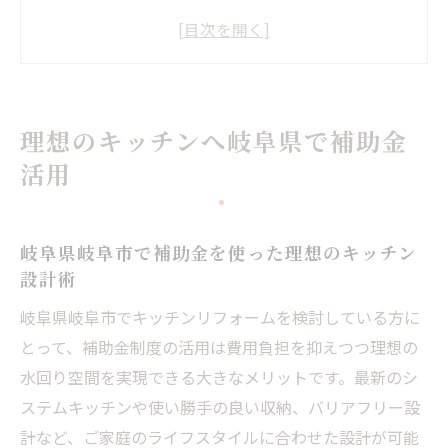
補助金を活用した岐阜県岐阜市での水回り
リフォームの流れ
岐阜県岐阜市で補助金利用時のキッチン選
びポイント
理想のキッチンへ岐阜県で補助金
株式会社H＆Kホーミーズが解説する補助金
活用
申請の注意点
岐阜県岐阜市で補助金対象となるリフォー
ム事例紹介
岐阜県岐阜市で補助金を使った理想のキッチン
水回りリフォームを考えるなら岐阜県で賢く実
設計術
現
岐阜県岐阜市でキッチンリフォームを検討している方に
岐阜県岐阜市で補助金を活用した水回りリ
とって、補助金制度の活用は費用負担を抑えつつ理想の
フォームのコツ
水回り空間を実現できる大きなメリットです。最新のシ
株式会社H＆Kホーミーズが提案する賢いリ
ステムキッチンや使い勝手の良い収納、バリアフリー設
フォーム術
計など、ご家庭のライフスタイルに合わせた設計が可能