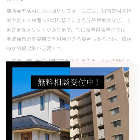
補助金を活用した水回りリフォームには、初期費用の軽
減や省エネ設備への切り替えによる光熱費削減など、さ
まざまなメリットがあります。特に岐阜県岐阜市では、
地域独自の支援制度を利用できる場合もあるため、積極
的な情報収集が必要です。
一方で、補助金には申請期限や対象工事、必要書類など
の細かい条件が定められており、事前確認を怠ると申請
が通らないリスクがあります。また、補助金の交付決定
前に工事を始めてしまうと対象外となる場合もあるた
め、必ずスケジュールを業者と調整しましょう。
実際に補助金を利用した方からは「予想以上にお得にリ
フォームできた」「手続きが複雑だったが、業者のサポ
ートで安心だった」といった声もあります。申請の流れ
や注意点をしっかり把握し、賢く制度を利用しましょ