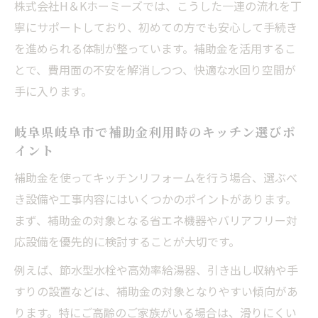
株式会社H＆Kホーミーズでは、こうした一連の流れを丁
ポイント
寧にサポートしており、初めての方でも安心して手続き
効率的な補助金申請で岐阜の快適な水回りへ
を進められる体制が整っています。補助金を活用するこ
岐阜県岐阜市で補助金申請を効率よく進め
とで、費用面の不安を解消しつつ、快適な水回り空間が
る方法
手に入ります。
株式会社H＆Kホーミーズが教える書類準備
のコツ
岐阜県岐阜市で補助金利用時のキッチン選びポ
イント
補助金を活用した岐阜県岐阜市の申請手順
ガイド
補助金を使ってキッチンリフォームを行う場合、選ぶべ
リフォーム申請時に押さえたい補助金活用
き設備や工事内容にはいくつかのポイントがあります。
ポイント
まず、補助金の対象となる省エネ機器やバリアフリー対
応設備を優先的に検討することが大切です。
岐阜県岐阜市でスムーズに進むリフォーム
の流れ
例えば、節水型水栓や高効率給湯器、引き出し収納や手
岐阜県のリフォーム費用最適化と補助金活用法
すりの設置などは、補助金の対象となりやすい傾向があ
ります。特にご高齢のご家族がいる場合は、滑りにくい
岐阜県岐阜市で補助金を活用しリフォーム