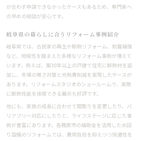
ット
が合わず申請できなかったケースもあるため、専門家へ
補助金制度を最大限活かしたリフォーム事
の早めの相談が安心です。
例
耐震性も収納も両立するリフォーム術を解説
岐阜県の暮らしに合うリフォーム事例紹介
リフォームで耐震性と収納力を両立する秘
岐阜県では、古民家の再生や断熱リフォーム、耐震補強
訣
など、地域性を踏まえた多様なリフォーム事例が増えて
暮らしの安心を支える耐震リフォーム対策
います。例えば、築30年以上の戸建て住宅に断熱材を追
収納不足を解消するリフォームアイデア集
加し、冬場の寒さ対策と光熱費削減を実現したケースが
あります。リフォームスタジオのショールームで、実際
リフォームで叶う機能的な間取り改善術
に断熱性能を体感できる展示も好評です。
岐阜県の住宅事情に合う耐震リフォーム法
他にも、家族の成長に合わせて間取りを変更したり、バ
リアフリー対応にしたりと、ライフステージに応じた事
例が豊富にあります。各務原市の補助金を活用した水回
り設備のリフォームでは、費用負担を抑えつつ快適性を