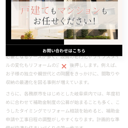
リフォームを検討する際、岐阜県の気候や住まいの築年
数、家族構成の変化が大きな判断基準となります。特
に、梅雨入り前や冬本番を迎える前など、気温や湿度が
安定した時期は工事の進行がスムーズで、トラブルも少
ない傾向です。
また、築20年を超えた住宅は耐震性や断熱性の見直しが
お問い合わせはこちら
必要となるケースが多く、設備の老朽化やライフスタイ
ルの変化もリフォームの決断を後押しします。例えば、
お問い合わせはこちら
お子様の独立や親世代との同居をきっかけに、間取りや
収納の最適化を図る事例が増えています。
さらに、各務原市をはじめとした岐阜県内では、年度初
めに合わせて補助金制度の公募が始まることも多く、こ
うしたタイミングでリフォーム相談を始めると、補助金
申請や工事日程の調整がしやすくなります。計画的な準
備が快適な住まいづくりの第一歩です。