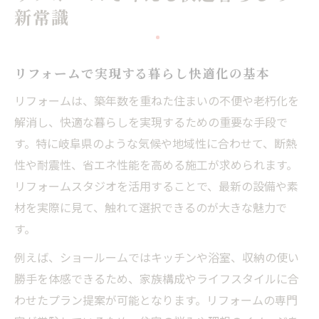
スタジオ活用が住まいに与える変化とは
新常識
リフォームスタジオ体験で住まい発見のヒ
ント
リフォームで実現する暮らし快適化の基本
リフォームに役立つスタジオ活用術の実例
スタジオ見学がリフォーム成功へ導く理由
リフォームは、築年数を重ねた住まいの不便や老朽化を
スタジオで学ぶ最新リフォーム事例の魅力
解消し、快適な暮らしを実現するための重要な手段で
す。特に岐阜県のような気候や地域性に合わせて、断熱
リフォーム相談に最適なスタジオ活用方法
性や耐震性、省エネ性能を高める施工が求められます。
岐阜県でリフォームを考えるなら今が狙い目
リフォームスタジオを活用することで、最新の設備や素
岐阜県でリフォームを始める最適なタイミ
材を実際に見て、触れて選択できるのが大きな魅力で
ング
す。
今注目のリフォーム補助金情報を徹底解説
例えば、ショールームではキッチンや浴室、収納の使い
リフォーム需要が高まる理由とその背景
勝手を体感できるため、家族構成やライフスタイルに合
リフォーム相談が増える季節的な傾向とは
わせたプラン提案が可能となります。リフォームの専門
岐阜県ならではのリフォーム事情の特徴