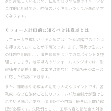
家が常駐しているため、住宅の悩みや理想のイメージを
暮らしを豊かにする省エネリフォームの魅力
具体的に相談でき、納得のいく住まいづくりが進めやす
リフォームで叶える省エネ住宅の基本知識
くなります。
省エネリフォームが暮らしにもたらす効果
リフォーム計画前に知るべき注意点とは
リフォーム補助金を活用した省エネ事例
リフォームを成功させるためには、計画段階での注意点
省エネ性能向上のためのリフォーム方法
を押さえておくことが不可欠です。まず、現状の住まい
リフォームで光熱費削減を実現するポイン
の課題を明確化し、優先順位をつけて改善ポイントを整
ト
理しましょう。岐阜県内のリフォームスタジオでは、耐
補助金利用でお得にリフォームを始める方法
震補強や断熱工事、省エネ改修など、地域特有のニーズ
リフォーム補助金の基礎知識と申請の流れ
に応じた相談ができます。
お得なリフォームを実現する補助金活用術
また、補助金や助成金の活用も大切なポイントです。各
岐阜県で受けられるリフォーム補助金の特
務原市など自治体ごとにリフォーム補助金制度が設けら
徴
れている場合があり、適用条件や申請手続きは事前に確
リフォームスタジオで補助金相談するメリ
認が必要です。失敗例として、工事内容と補助金の対象