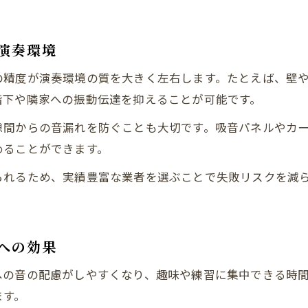
防音重視のリフォームで演奏を楽しむコツ
リフォームで叶える本格防音音楽室の作り方
演奏環境
防音リフォームの基礎知識と施工ポイント
の精度が演奏環境の質を大きく左右します。たとえば、壁
音楽室リフォームで遮音性を高める工夫
階下や隣家への振動伝達を抑えることが可能です。
リフォームで実現する静かな演奏環境の秘訣
隙間からの音漏れを防ぐことも大切です。吸音パネルやカ
防音リフォームの効果を実感するために
めることができます。
楽器ごとの防音対策とリフォームの工夫
られるため、実績豊富な業者を選ぶことで失敗リスクを減
ピアノ向け音楽室リフォームのポイント
お問い合わせはこちら
お問い合わせはこちら
ドラム対応のリフォームと遮音工法
管楽器に適した音楽室リフォームの工夫
への効果
楽器別に最適なリフォーム対策を考える
への音の配慮がしやすくなり、趣味や練習に集中できる時
リフォームで楽器ごとの防音効果を高める
ます。