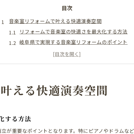
目次
音楽室リフォームで叶える快適演奏空間
リフォームで音楽室の快適さを最大化する方法
岐阜県で実現する音楽室リフォームのポイント
防音設計とリフォームで叶う理想の演奏環境
音楽室リフォームが与える日常生活への効果
リフォームで音楽空間をオーダーメイドするコツ
自宅に音楽を響かせるためのリフォーム実例
で叶える快適演奏空間
音楽室リフォーム事例に学ぶ空間設計の工夫
岐阜県で人気の音楽室リフォーム実践例
リフォーム成功談から得る音響改善のヒント
化する方法
自宅リフォームで音楽を楽しむ実用的な方法
両立が重要なポイントとなります。特にピアノやドラムな