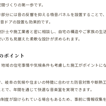
実際のリフォーム事例で分かる効果と変化
空間づくりの第一歩です。
理想の音響を目指す音楽室づくりガイド
井部分には音の反響を抑える吸音パネルを設置することで
リフォームで音響を最適化するための工夫
防音ドアの設置も効果的です。
音楽室リフォームで重視すべき音響設計
設計士や施工業者と密に相談し、自宅の構造やご家族の生
快適な響きを叶えるリフォームの実践法
使い方も見据えた柔軟な設計が求められます。
音響コンサルとリフォームの連携ポイント
音楽室の残響調整とリフォームアイデア
のポイント
快適さを追求した音楽空間のリフォーム法
、地域の住宅事情や気候条件も考慮した施工がポイントに
リフォームで実現する快適な音楽空間とは
岐阜県で選ばれる音楽室リフォーム基準
で、岐阜の気候や住まいの特徴に合わせた防音対策や断熱
音楽室リフォームで重視したい快適性の要素
ことで、年間を通じて快適な音楽室を実現できます。
空間ごとのリフォームによる快適性向上策
助制度が設けられている場合もあるため、事前に情報収集
リフォーム後の住み心地を高める工夫