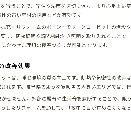
寝室リフォームで叶うインテリアコーディネート
ムを行うことで、室温や湿度を適切に保ち、より心地よい
結露や断熱問題を解消するリフォーム提案
音性の高い壁材の採用などが有効です。
リフォームで寝室の結露対策を徹底サポート
の拡充もリフォームのポイントです。クローゼットの増設
断熱性能を高める寝室リフォームのポイント
重要で、間接照明や調光機能付き照明を取り入れることで
岐阜県の気候に適した寝室リフォームの工夫
ルに合わせた理想の寝室づくりが可能となります。
寝室リフォームで冬も快適な住まいに
結露防止に役立つリフォーム素材の選び方
の改善効果
快適空間へ導く寝室リフォームの極意
リットは、睡眠環境の質の向上です。断熱や気密性の改善
リフォームで寝室の居心地を最大限に高める方法
放されます。岐阜県のような寒暖差の大きいエリアでは、
快適な寝室づくりに役立つリフォーム術
欠かせません。外部の騒音や生活音を遮断することで、眠
寝室リフォームで生活動線を見直すメリット
こうしたリフォームを通じて、「夜中に目が覚めにくくな
心地よい寝室空間を実現するリフォームの極意
。
リフォームで寝室の照明と通風を最適化する