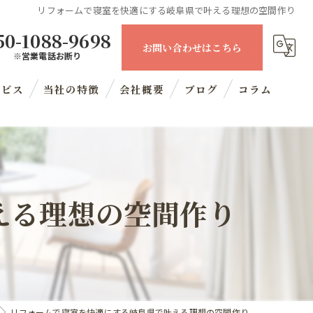
リフォームで寝室を快適にする岐阜県で叶える理想の空間作り
50-1088-9698
お問い合わせはこちら
※営業電話お断り
ービス
当社の特徴
会社概要
ブログ
コラム
住宅
内装工事
える理想の空間作り
マンション
リノベーション
水回り
リフォームで寝室を快適にする岐阜県で叶える理想の空間作り