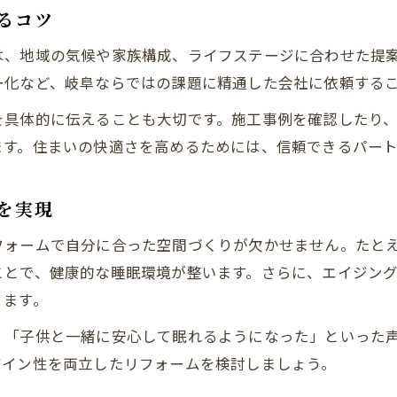
バリアフリー化で安心な寝室を実現する方法
るコツ
寝室リフォームでバリアフリーを実現するコツ
は、地域の気候や家族構成、ライフステージに合わせた提
リフォームで安心して過ごせる寝室を作る方法
ー化など、岐阜ならではの課題に精通した会社に依頼する
将来を見据えた寝室リフォームのポイント
を具体的に伝えることも大切です。施工事例を確認したり
バリアフリーリフォームで寝室の安全性向上
ます。住まいの快適さを高めるためには、信頼できるパー
寝室リフォームで家族全員が安心できる空間へ
住まいを変える寝室リフォームの最新動向
を実現
最新トレンドを取り入れた寝室リフォーム術
お問い合わせはこちら
お問い合わせはこちら
フォームで自分に合った空間づくりが欠かせません。たと
リフォームで変わる寝室デザインの今
ことで、健康的な睡眠環境が整います。さらに、エイジン
岐阜県で人気の寝室リフォーム傾向を解説
ります。
寝室リフォームの新しいアイデアと技術
」「子供と一緒に安心して眠れるようになった」といった
プロが注目する寝室リフォームのポイント
ザイン性を両立したリフォームを検討しましょう。