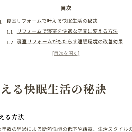
目次
寝室リフォームで叶える快眠生活の秘訣
リフォームで寝室を快適な空間に変える方法
寝室リフォームがもたらす睡眠環境の改善効果
岐阜県で寝室リフォームを成功させるコツ
寝室のリフォームで理想の快眠生活を実現
プロが教える寝室リフォームの重要ポイント
機能性と美しさを両立した寝室改修術
叶える快眠生活の秘訣
リフォームで叶える機能的な寝室デザイン
寝室リフォームで美しさと快適性を追求する方法
機能性重視の寝室リフォームアイデア集
える方法
リフォームで寝室の収納力を高める工夫
築年数の経過による断熱性能の低下や結露、生活スタイル