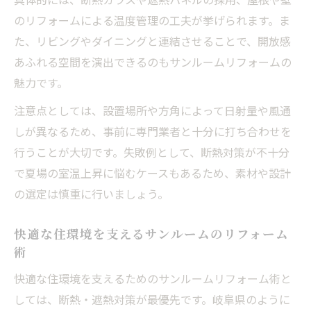
リフォームサンルームの快適設備選びのコ
のリフォームによる温度管理の工夫が挙げられます。ま
ツ
た、リビングやダイニングと連結させることで、開放感
日常が楽しくなるリフォームサンルームア
あふれる空間を演出できるのもサンルームリフォームの
イデア
魅力です。
サンルームリフォームで実現する家事効率
注意点としては、設置場所や方角によって日射量や風通
化
しが異なるため、事前に専門業者と十分に打ち合わせを
サンルーム設置なら生活効率も一段とアップ
行うことが大切です。失敗例として、断熱対策が不十分
リフォームで実現する生活効率アップのサ
で夏場の室温上昇に悩むケースもあるため、素材や設計
ンルーム
の選定は慎重に行いましょう。
サンルームリフォームが家事をもっと快適
にする理由
快適な住環境を支えるサンルームのリフォーム
暮らしを支えるサンルームリフォームの実
術
用性
快適な住環境を支えるためのサンルームリフォーム術と
リフォームで叶える家族みんなの使いやす
しては、断熱・遮熱対策が最優先です。岐阜県のように