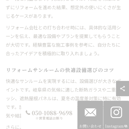
ずにリフォームを進めた結果、想定外の使いにくさが生
じるケースがあります。
リフォーム会社との打ち合わせ時には、具体的な活用シ
ーンを伝え、最適な設備やプランを提案してもらうこと
が大切です。経験豊富な施工事例を参考に、自分たちに
合ったアイデアを積極的に取り入れましょう。
リフォームサンルームの快適設備選びのコツ
快適なサンルームを実現するには、設備選びが大きなポ
イントです。岐阜県の気候に適した断熱ガラスや二重サ
ッシ、遮熱屋根パネルは、夏冬の温度差対策に特に有効
です。加えて、換気扇や開閉式窓を設置することで、湿
050-1088-9698
気や結露のリスクを軽減できます。
※営業電話お断り
お問い合わせ
Instagram
さらに、照明やコンセントの配置も工夫次第で使い勝手