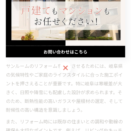
理想空間づくりに役立つサンルー
ム施工ポイント
リフォーム成功のためのサンルーム施工ポイン
お問い合わせはこちら
ト
サンルームのリフォームを成功させるためには、岐阜県
お問い合わせはこちら
の気候特性やご家庭のライフスタイルに合った施工ポイ
ントを押さえることが重要です。特に岐阜は寒暖差が大
きく、日照や降雪にも配慮した設計が求められます。そ
のため、断熱性能の高いガラスや屋根材の選定、そして
耐候性の高い構造を意識しましょう。
また、リフォーム時には既存の住まいとの調和や動線の
確保も大切なポイントです。例えば、リビングやキッチ