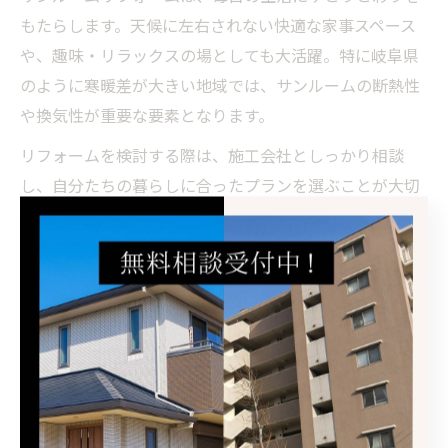
もたらします。天候に左右されない快適な家事スペース
や、趣味・リラックスの場としても大活躍。特に岐阜県
のように寒暖差が大きい地域では、サンルームの断熱性
や換気性が重要な要素となります。
リフォームを検討する際は、施工会社としっかり相談
し、自分たちの暮らしに合ったプランを選ぶことが大切
です。施工事例を確認したり、実際にサンルームを利用
している方の声を参考にすることで、失敗のリスクを減
らせます。
住まいの一部としてサンルームを上手に取り入れること
で、家族全員が快適に過ごせる空間が生まれます。リフ
ォームによるサンルームの導入で、日常に新しい楽しみ
や利便性を実感してみてください。