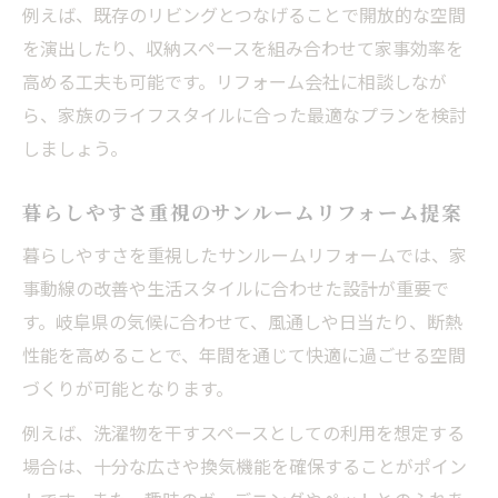
リフォーム成功のためのサンルーム施工ポ
例えば、既存のリビングとつなげることで開放的な空間
イント
を演出したり、収納スペースを組み合わせて家事効率を
理想のサンルーム実現に必要なリフォーム
高める工夫も可能です。リフォーム会社に相談しなが
知識
ら、家族のライフスタイルに合った最適なプランを検討
サンルームリフォームで注意すべき設計要
しましょう。
素
暮らしやすさ重視のサンルームリフォーム提案
耐久性を高めるサンルームリフォーム施工
法
暮らしやすさを重視したサンルームリフォームでは、家
事動線の改善や生活スタイルに合わせた設計が重要で
快適性を重視したリフォームサンルーム設
す。岐阜県の気候に合わせて、風通しや日当たり、断熱
計
性能を高めることで、年間を通じて快適に過ごせる空間
住環境が変わるリフォームの新発想サンルーム
づくりが可能となります。
活用
リフォームで広がるサンルームの新しい使
例えば、洗濯物を干すスペースとしての利用を想定する
い方
場合は、十分な広さや換気機能を確保することがポイン