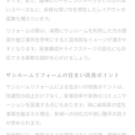
トです。また、趣味のガーデニングやペットとのふれあ
住環境改善に役立つサンルームリフォーム
いスペースなど、多様な使い方を想定したレイアウトの
活用術
提案も増えています。
リフォームで実現するサンルームの快適提
案
リフォームの際は、実際にサンルームを利用した方の意
見や施工事例を参考にすると具体的なイメージが湧きや
サンルームリフォームで叶える多様な生活
すくなります。家族構成やライフステージの変化にも対
シーン
応できる柔軟な設計を心がけましょう。
新発想のリフォームサンルーム活用事例紹
介
サンルームリフォームの住まい改善ポイント
リフォームで実現する機能的なサンルームの工
サンルームリフォームによる住まいの改善ポイントは、
夫
快適性の向上だけでなく、家事効率や家族のコミュニケ
リフォームで叶える機能的なサンルーム空
ーションを促進する点にもあります。特に岐阜県の住宅
間
事情を踏まえた場合、気候への対応力や使い勝手の良さ
機能性を高めるサンルームリフォームの工
が求められます。
夫
具体的には、断熱ガラスや遮熱パネルの採用、屋根や壁