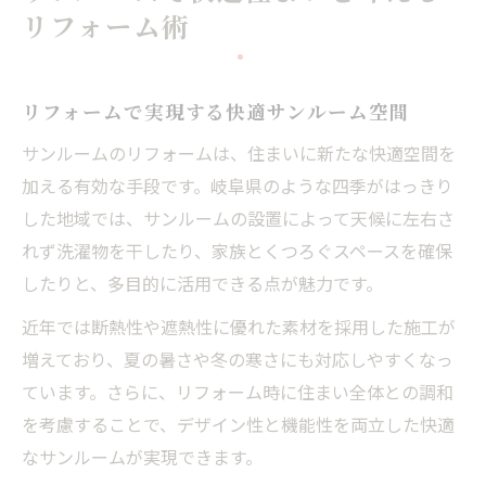
リフォーム術
リフォームで変わるサンルームの活用法
暮らし広がるリフォームサンルームの魅力解説
リフォームで広がるサンルームの新たな魅
リフォームで実現する快適サンルーム空間
力
サンルームのリフォームは、住まいに新たな快適空間を
サンルームリフォームが暮らしにもたらす
加える有効な手段です。岐阜県のような四季がはっきり
変化
した地域では、サンルームの設置によって天候に左右さ
家族で楽しむサンルームリフォーム活用例
れず洗濯物を干したり、家族とくつろぐスペースを確保
暮らしを豊かにするリフォームサンルーム
したりと、多目的に活用できる点が魅力です。
の工夫
近年では断熱性や遮熱性に優れた素材を採用した施工が
サンルームリフォームで日常がもっと快適
増えており、夏の暑さや冬の寒さにも対応しやすくなっ
に
ています。さらに、リフォーム時に住まい全体との調和
理想空間づくりに役立つサンルーム施工ポイン
を考慮することで、デザイン性と機能性を両立した快適
ト
なサンルームが実現できます。