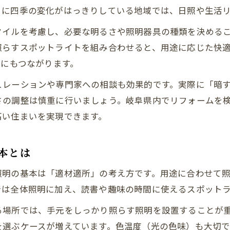
照明計画がリフォーム空間の印象を変える理由
うに四季の変化がはっきりしている地域では、日照や生活
理想の住まいへ導く照明設計とは何か
タイルを考慮し、必要な明るさや照明器具の種類を決める
リフォームで実現する理想の照明設計の基本
照らすスポットライトを組み合わせると、用途に応じた快
照明計画が住まいづくりに与える影響とは
約にもつながります。
リフォームで失敗しない照明設計のコツ解説
ュレーションや専門家への相談も効果的です。実際に「暗
用途別に考えるリフォーム照明設計の工夫
さの調整は慎重に行いましょう。岐阜県内でリフォームを
照明設計で住空間の雰囲気を高めるリフォーム術
高い住まいを実現できます。
照明の工夫でリフォーム生活を豊かに
暮らしを彩るリフォーム照明の工夫とアイデア
本とは
リフォームで快適性を高める照明活用術
照明の基本は「適材適所」の考え方です。用途に合わせて
生活動線を考慮した照明リフォームの工夫例
では全体照明に加え、読書や趣味の時間に使えるスポット
照明計画でリフォーム生活が変わる理由
る場所では、手元をしっかり照らす照明を設置することが
リフォーム事例に学ぶ照明の効果的な工夫
を選ぶケースが増えています。色温度（光の色味）も大切