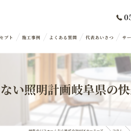
0
セプト
施工事例
よくある質問
代表あいさつ
サ
しない照明計画岐阜県の快
岐阜のリフォームなら株式会社H&Kホーミーズ
コラム