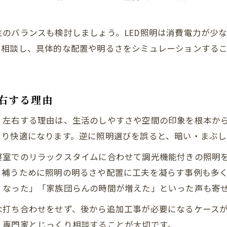
失敗しないためのリフォーム照明選び
リフォーム時の照明選びで注意したいポイント
のバランスも検討しましょう。LED照明は消費電力が少
照明計画で失敗を防ぐリフォームの実践術
に相談し、具体的な配置や明るさをシミュレーションする
用途に合わせたリフォーム照明の選び方解説
リフォーム経験者が語る照明選びのコツ
照明選定で快適リフォームを実現する方法
右する理由
インテリアと調和する照明計画の秘訣
く左右する理由は、生活のしやすさや空間の印象を根本か
リフォーム照明とインテリア調和の基本ポイント
より快適になります。逆に照明選びを誤ると、暗い・まぶし
お問い合わせはこちら
お問い合わせはこちら
インテリアを引き立てる照明計画のコツ
寝室でのリラックスタイムに合わせて調光機能付きの照明
リフォーム照明でおしゃれな住まいを演出
を補うために照明の明るさや配置に工夫を凝らす事例も多
照明計画とリフォームで実現する統一感ある空間
くなった」「家族団らんの時間が増えた」といった声も寄
インテリアと照明リフォームのベストな組み合わ
な打ち合わせをせず、後から追加工事が必要になるケース
、専門家とじっくり相談することが大切です。