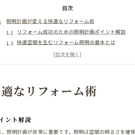
目次
照明計画が変える快適なリフォーム術
リフォーム成功のための照明計画ポイント解説
快適空間を生むリフォーム照明の基本とは
照明計画がリフォームの満足度を左右する理由
生活動線に合わせた照明リフォームの工夫
リフォームで照明配置を最適化する具体的手法
リフォーム後の幸せ空間を照明で実現
快適なリフォーム術
リフォーム照明計画で叶える幸せ空間づくり
照明リフォームが暮らしに与える心地よさの秘密
家族が集う場所に最適な照明リフォーム術
イント解説
リフォームで実現する明るく快適な住まいの工夫
は、照明計画が非常に重要です。照明は空間の明るさを確