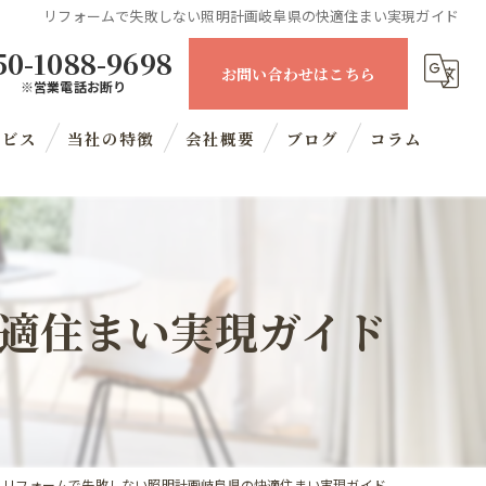
リフォームで失敗しない照明計画岐阜県の快適住まい実現ガイド
50-1088-9698
お問い合わせはこちら
※営業電話お断り
ービス
当社の特徴
会社概要
ブログ
コラム
住宅
内装工事
適住まい実現ガイド
マンション
リノベーション
水回り
リフォームで失敗しない照明計画岐阜県の快適住まい実現ガイド