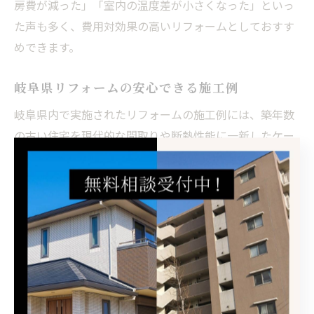
房費が減った」「室内の温度差が小さくなった」といっ
た声も多く、費用対効果の高いリフォームとしておすす
めできます。
岐阜県リフォームの安心できる施工例
岐阜県内で実施されたリフォームの施工例には、築年数
の古い住宅を現代的な間取りや断熱性能に一新したケー
スが多数あります。例えば、外壁塗装や屋根の葺き替
え、キッチンや浴室の水回り設備の刷新など、幅広い工
事が行われています。
実際にリフォームを行った利用者からは「家族が安心し
て暮らせるようになった」「使い勝手が良くなり満足し
ている」といった声が寄せられています。施工会社選び
では、地元での実績やアフターサービス体制、施工例の
確認が安心感につながります。岐阜市や大垣市、各務原