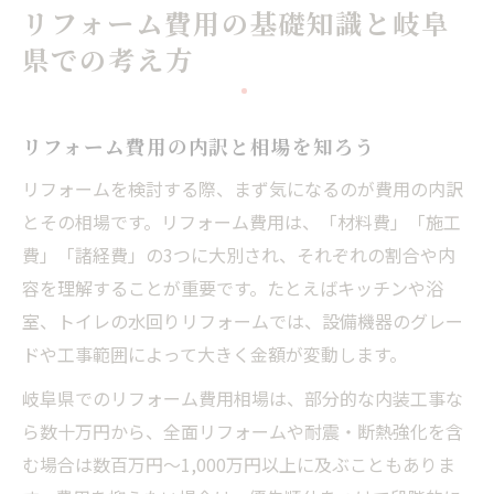
快適な住まいを叶える岐阜県リフォーム術
リフォーム費用の基礎知識と岐阜
リフォームで快適な住まいを実現する方法
県での考え方
岐阜県の気候に合うリフォームポイント
暮らしやすさを高める間取り改善の工夫
リフォーム費用の内訳と相場を知ろう
リフォームで実感する断熱・省エネ効果
リフォームを検討する際、まず気になるのが費用の内訳
岐阜県リフォームの安心できる施工例
とその相場です。リフォーム費用は、「材料費」「施工
費用最適化なら岐阜県リフォームが有利な理由
費」「諸経費」の3つに大別され、それぞれの割合や内
リフォーム費用を抑える岐阜県のメリット
容を理解することが重要です。たとえばキッチンや浴
工務店選びでリフォーム費用が変わる理由
室、トイレの水回りリフォームでは、設備機器のグレー
リフォーム費用の見積もり比較ポイント
ドや工事範囲によって大きく金額が変動します。
地域密着型リフォームの費用最適化術
岐阜県でのリフォーム費用相場は、部分的な内装工事な
信頼できる業者でリフォーム費用を節約
ら数十万円から、全面リフォームや耐震・断熱強化を含
省エネやバリアフリー化における費用配分のコ
む場合は数百万円〜1,000万円以上に及ぶこともありま
ツ