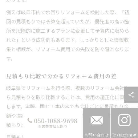
例えば岐阜市内で水回りリフォームを検討した際、「初
回の見積もりでは予算を超えていたが、優先度の高い箇
所を段階的に施工するプランに変更して予算内に収めら
れた」という成功例もあります。しっかりとした情報収
集と相談が、リフォーム費用での失敗を防ぐ鍵となりま
す。
見積もり比較で分かるリフォーム費用の差
岐阜県でリフォームを行う際、複数のリフォーム会社か
ら見積もりを取り比較することは、費用の適正化に直結
します。実際、同じ工事内容でも会社ごとに見積もり金
額や提案内容に大きな差が生まれることが多いため、見
050-1088-9698
積もり比較は必須のステップです。
※営業電話お断り
お問い合わせ
Instagram
見積もりを比較する際には、単純な金額だけでなく、工