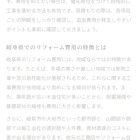
す。費用を抑えたい場合は、優先順位をつけて段階的に
リフォームで省エネ化を実現する費用配分
工事を進める方法も有効です。見積もりの際は、各項目
バリアフリーリフォーム費用の考え方
ごとの明細をしっかり確認し、追加費用が発生しやすい
ポイントも事前に確認しておきましょう。
断熱リフォーム費用の最適な割り振り方
家族の将来を見据えたリフォーム費用配分
岐阜県でのリフォーム費用の特徴とは
省エネ・バリアフリー両立の費用戦略
岐阜県のリフォーム費用には、地域ならではの特徴があ
実体験を通じたリフォーム費用見積もりの知恵
ります。たとえば、冬場の寒さが厳しい地域では断熱工
リフォーム費用で失敗しない実体験のポイ
事や窓の高性能化が重視されるため、これらに関する工
ント
事費用が他地域より高めになる傾向が見られます。ま
見積もり比較で分かるリフォーム費用の差
た、築年数が古い木造住宅が多いことから、耐震補強や
実体験から学ぶリフォーム費用節約術
基礎部分の補修も費用に大きく影響します。
リフォーム費用見積もりの重要な注意点
さらに、岐阜市や大垣市といった都市部と、山間部や郡
リフォーム費用の相談で安心できるコツ
部では施工会社の選択肢や人件費、資材調達のコストに
補助金を活用した賢いリフォーム費用節約法
差が出る場合があります。地元の工務店やリフォーム会