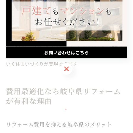
市など、エリアごとの特徴に合ったリフォーム事例を参
考にするのも有効です。
リフォーム費用は工事内容や住宅の状態によって異なり
ますが、予算シミュレーションや見積もり相談を活用
し、自分に合ったプランを選ぶことが大切です。信頼で
お問い合わせはこちら
きるリフォーム会社と二人三脚で進めることで、納得の
いく住まいづくりが実現できます。
お問い合わせはこちら
費用最適化なら岐阜県リフォーム
が有利な理由
リフォーム費用を抑える岐阜県のメリット