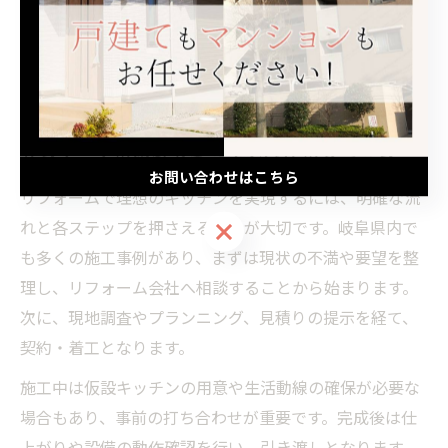
理想のキッチンを叶えるリフォー
ムの流れ
リフォームの流れとキッチン完成のステップ
お問い合わせはこちら
リフォームで理想のキッチンを実現するには、明確な流
れと各ステップを押さえることが大切です。岐阜県内で
お問い合わせはこちら
も多くの施工事例があり、まずは現状の不満や要望を整
理し、リフォーム会社へ相談することから始まります。
次に、現地調査やプランニング、見積りの提示を経て、
契約・着工となります。
施工中は仮設キッチンの用意や生活動線の確保が必要な
場合もあり、事前の打ち合わせが重要です。完成後は仕
上がりや設備の動作確認を行い、引き渡しとなります。