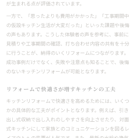
が生まれる点が評価されています。
う
一方で、「思ったよりも費用がかかった」「工事期間中
リフォームで実現する収納上手なキッチン
の仮設キッチン生活が大変だった」といった課題や後悔
作り
の声もあります。こうした体験者の声を参考に、事前に
キッチンリフォーム岐阜の収納アイディア
見積りや工事期間の確認、打ち合わせ内容の共有を十分
集
に行うことが、納得のいくリフォームにつながります。
使いやすさを追求したリフォーム術
成功事例だけでなく、失敗や注意点も知ることで、後悔
キッチン収納を効率化するリフォーム事例
のないキッチンリフォームが可能となります。
リフォームで叶える片付けやすいキッチン
後悔しない岐阜県キッチンリフォームの秘訣
リフォームで快適さが増すキッチンの工夫
リフォームで後悔しないためのキッチン選
キッチンリフォームで快適さを高めるためには、いくつ
び
かの具体的な工夫がポイントとなります。例えば、引き
岐阜県のリフォーム会社選定ポイント紹介
出し式収納で出し入れのしやすさを向上させたり、対面
キッチンリフォーム岐阜の口コミ活用法
式キッチンにして家族とのコミュニケーションを図るレ
イアウトへの変更が人気です。また、最新の水栓や換気