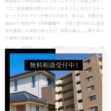
岐阜県内で評判の高いリフォームキッチンの施工例とし
ては、家族構成の変化やライフスタイルに合わせたオー
ダーメイドのプランが挙げられます。例えば、共働き家
庭向けに時短が叶う収納動線や、子育て世代向けに安全
性を重視した設備の導入など、実際の暮らしに寄り添っ
た事例が多数あります。
さらに、水回りリフォーム岐阜やキッチンリフォーム各
務原、キッチンリフォーム多治見など、地域ごとの特性
に合わせた施工もポイントです。施工後の満足度が高い
例としては、「調理スペースが広がり家族と一緒に料理
を楽しめるようになった」「収納が増えて片付けが楽に
なった」などの声が寄せられています。リフォームを検
討する際は、実際の施工事例を参考にしながら、自分の
希望や課題を整理することが成功のコツです。