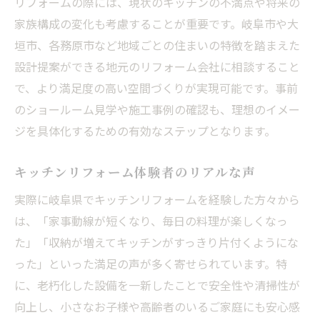
リフォームの際には、現状のキッチンの不満点や将来の
岐阜キッチンリフォームの打ち合わせポイ
家族構成の変化も考慮することが重要です。岐阜市や大
ント
垣市、各務原市など地域ごとの住まいの特徴を踏まえた
リフォーム前後で変わるキッチン動線の工
設計提案ができる地元のリフォーム会社に相談すること
夫
で、より満足度の高い空間づくりが実現可能です。事前
リフォーム相談から施工までの基本プロセ
のショールーム見学や施工事例の確認も、理想のイメー
ス
ジを具体化するための有効なステップとなります。
キッチンリフォームの事前準備と注意点
暮らしが変わる岐阜県キッチンリフォーム術
キッチンリフォーム体験者のリアルな声
岐阜県のキッチンリフォームで暮らし向上
実際に岐阜県でキッチンリフォームを経験した方々から
リフォーム術で実感する家事効率アップ法
は、「家事動線が短くなり、毎日の料理が楽しくなっ
キッチンリフォーム岐阜で注目の最新設備
た」「収納が増えてキッチンがすっきり片付くようにな
った」といった満足の声が多く寄せられています。特
リフォームで叶える収納上手なキッチン術
に、老朽化した設備を一新したことで安全性や清掃性が
リフォーム後の生活変化と快適性の秘訣
向上し、小さなお子様や高齢者のいるご家庭にも安心感
リフォームなら収納上手なキッチンづくりも叶