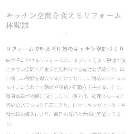
ト
キッチン空間を変えるリフォーム
リフォーム経験者が語る暮らしの変化とは
体験談
岐阜県のリフォームで実現する快適キッチン
岐阜県リフォームで快適なキッチンを実現
リフォームで叶える理想のキッチン空間づくり
キッチンリフォーム岐阜の人気デザイン傾
向
岐阜県におけるリフォームは、キッチンをより快適で使
岐阜のリノベーションで考える動線の工夫
いやすい空間へと生まれ変わらせる有効な手段です。単
リフォームがもたらすキッチンの使いやす
に新しい設備を導入するだけでなく、ご家族のライフス
さ
タイルに合わせて動線や収納の配置を工夫することで、
家事効率が格段に向上します。例えば、調理スペースと
リフォームキッチン岐阜県で評判の施工例
収納のバランスを見直したり、IHクッキングヒーターや
理想のキッチンを叶えるリフォームの流れ
食洗機の導入により、毎日の負担を大幅に軽減できま
リフォームの流れとキッチン完成のステッ
す。
プ