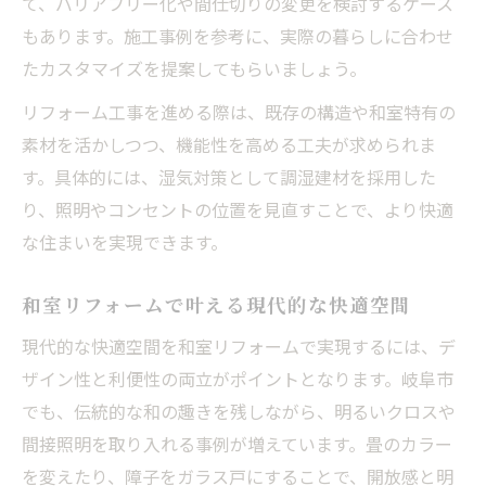
て、バリアフリー化や間仕切りの変更を検討するケース
快適な毎日に繋がる和室リフォームの事例
もあります。施工事例を参考に、実際の暮らしに合わせ
暮らし方に合わせたリフォームプランを考
たカスタマイズを提案してもらいましょう。
える
リフォーム工事を進める際は、既存の構造や和室特有の
和風の趣と機能性の両立リフォーム術
素材を活かしつつ、機能性を高める工夫が求められま
リフォームで和風らしさと便利さを両立
す。具体的には、湿気対策として調湿建材を採用した
機能性を追求した和室リフォームのコツ
り、照明やコンセントの位置を見直すことで、より快適
和の趣きを残すモダンリフォーム実践例
な住まいを実現できます。
リフォームで叶う快適な和洋折衷空間
和室リフォームで叶える現代的な快適空間
伝統美と便利さを融合するリフォーム
岐阜市で叶える和室快適化の実践アイデア
現代的な快適空間を和室リフォームで実現するには、デ
ザイン性と利便性の両立がポイントとなります。岐阜市
快適化を実現するリフォームの最新アイデ
でも、伝統的な和の趣きを残しながら、明るいクロスや
ア
間接照明を取り入れる事例が増えています。畳のカラー
リフォームで和室の利便性を高める工夫
を変えたり、障子をガラス戸にすることで、開放感と明