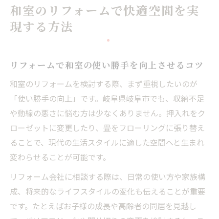
和室のリフォームで快適空間を実
ム
現する方法
暮らしを変える和室リフォームの工夫
暮らしに寄り添うリフォームで和室を進化
リフォームで和室の使い勝手を向上させるコツ
リフォームで収納力と動線を見直すアイデ
ア
和室のリフォームを検討する際、まず重視したいのが
家族の生活に合わせた和室リフォーム術
「使い勝手の向上」です。岐阜県岐阜市でも、収納不足
和の趣きを感じる快適な空間づくり
や動線の悪さに悩む方は少なくありません。押入れをク
ローゼットに変更したり、畳をフローリングに張り替え
リフォームで叶える理想の和室の実現例
ることで、現代の生活スタイルに適した空間へと生まれ
快適さ重視なら和室リフォームを検討
変わらせることが可能です。
快適さを高めるリフォームの工夫ポイント
リフォーム会社に相談する際は、日常の使い方や家族構
リフォームで和室を理想の居住空間へ変え
成、将来的なライフスタイルの変化も伝えることが重要
る
です。たとえばお子様の成長や高齢者の同居を見越し
和室リフォームで実現する生活の質向上