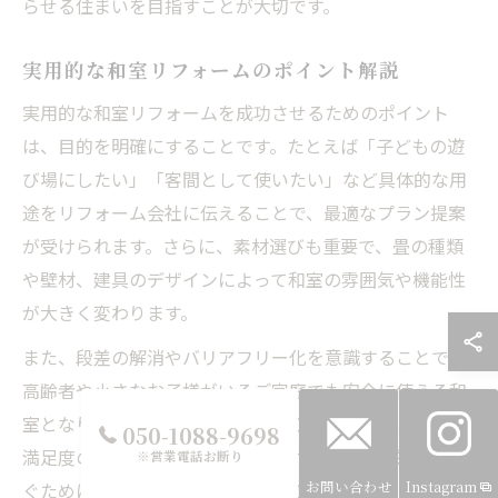
らせる住まいを目指すことが大切です。
実用的な和室リフォームのポイント解説
実用的な和室リフォームを成功させるためのポイント
は、目的を明確にすることです。たとえば「子どもの遊
び場にしたい」「客間として使いたい」など具体的な用
途をリフォーム会社に伝えることで、最適なプラン提案
が受けられます。さらに、素材選びも重要で、畳の種類
や壁材、建具のデザインによって和室の雰囲気や機能性
が大きく変わります。
また、段差の解消やバリアフリー化を意識することで、
高齢者や小さなお子様がいるご家庭でも安全に使える和
室となります。岐阜市で多くの施工事例があり、実際に
050-1088-9698
満足度の高いリフォームが実現されています。失敗を防
※営業電話お断り
お問い合わせ
Instagram
ぐためには、事前に見積もりや施工事例を比較し、信頼