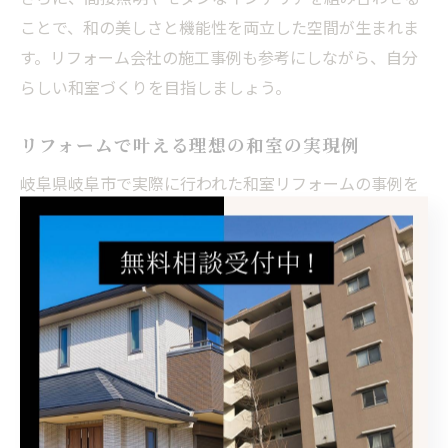
ことで、和の美しさと機能性を両立した空間が生まれま
す。リフォーム会社の施工事例も参考にしながら、自分
らしい和室づくりを目指しましょう。
リフォームで叶える理想の和室の実現例
岐阜県岐阜市で実際に行われた和室リフォームの事例を
参考にすることで、理想の空間づくりのヒントが見えて
きます。例えば、押入れをクローゼットに変更して収納
力を高めたり、畳をフローリングにリフォームして洋室
風にアレンジするケースも増えています。
また、リビングと一体化させた開放的な和室や、趣味の
茶室・書斎として活用する事例も人気です。リフォーム
会社の提案力や施工実績を確認しながら、自分たちの暮
らしに合ったプランを選ぶことが重要です。