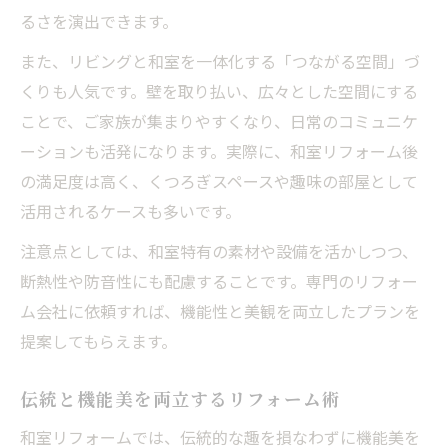
実用的な和室リフォームのポイント解説
るさを演出できます。
リフォーム体験談に学ぶ快適化の秘訣
また、リビングと和室を一体化する「つながる空間」づ
リフォーム会社選びで失敗しないポイント
くりも人気です。壁を取り払い、広々とした空間にする
収納改善から始める和室リフォームのポイント
ことで、ご家族が集まりやすくなり、日常のコミュニケ
リフォームで収納力を最大限に活用する術
ーションも活発になります。実際に、和室リフォーム後
和室リフォームでスッキリ片付く収納アイ
の満足度は高く、くつろぎスペースや趣味の部屋として
デア
活用されるケースも多いです。
暮らしやすさを叶える収納リフォームのコ
注意点としては、和室特有の素材や設備を活かしつつ、
ツ
断熱性や防音性にも配慮することです。専門のリフォー
収納改善で和室の使い道が広がる方法
ム会社に依頼すれば、機能性と美観を両立したプランを
リフォーム事例から学ぶ収納の工夫
提案してもらえます。
伝統と機能美を両立するリフォーム術
和室リフォームでは、伝統的な趣を損なわずに機能美を