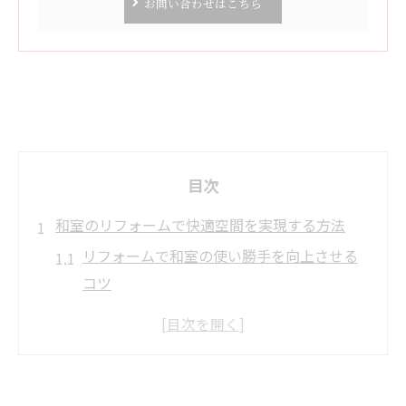
お問い合わせはこちら
目次
和室のリフォームで快適空間を実現する方法
リフォームで和室の使い勝手を向上させる
コツ
和室リフォームで叶える現代的な快適空間
伝統と機能美を両立するリフォーム術
リフォームのポイントと安全面の工夫
住まい全体の快適さを高める和室リフォー